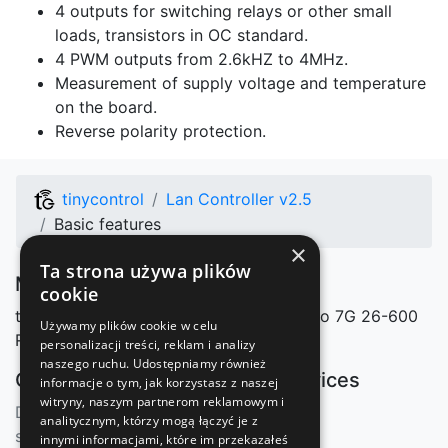
4 outputs for switching relays or other small
loads, transistors in OC standard.
4 PWM outputs from 2.6kHZ to 4MHz.
Measurement of supply voltage and temperature
on the board.
Reverse polarity protection.
tinycontrol
Lan Controller v2.5
Basic features
×
Ta strona używa plików
Manufacturer
cookie
tinycontrol Marcin Nosek
Mazowieckiego 7G
26-600
Używamy plików cookie w celu
Radom, Polska
personalizacji treści, reklam i analizy
naszego ruchu. Udostępniamy również
Our shops
Our services
informacje o tym, jak korzystasz z naszej
witryny, naszym partnerom reklamowym i
Distributors
mqtt.ats.pl
analitycznym, którzy mogą łączyć je z
sklep.tinycontrol.pl
innymi informacjami, które im przekazałeś