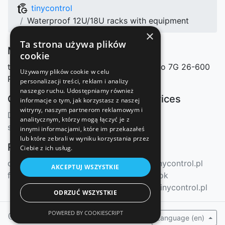
tinycontrol
Waterproof 12U/18U racks with equipment
×
Ta strona używa plików
Manufacturer
cookie
tinycontrol Marcin Nosek
Mazowieckiego 7G
26-600
Używamy plików cookie w celu
Radom, Polska
personalizacji treści, reklam i analizy
naszego ruchu. Udostępniamy również
Our shops
Our services
informacje o tym, jak korzystasz z naszej
witryny, naszym partnerom reklamowym i
Distributors
mqtt.ats.pl
analitycznym, którzy mogą łączyć je z
sklep.tinycontrol.pl
innymi informacjami, które im przekazałeś
lub które zebrali w wyniku korzystania przez
Resources
Contact
Ciebie z ich usług.
docs.tinycontrol.pl
info@tinycontrol.pl
AKCEPTUJ WSZYSTKIE
forum.tinycontrol.pl
Facebook
forum.tinycontrol.pl
ODRZUĆ WSZYSTKIE
POWERED BY COOKIESCRIPT
@ 2024-2026 tinycontrol
Language (en)