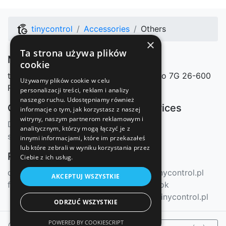
tinycontrol
Accessories
Others
×
Ta strona używa plików
Manufacturer
cookie
tinycontrol Marcin Nosek
Mazowieckiego 7G
26-600
Używamy plików cookie w celu
Radom, Polska
personalizacji treści, reklam i analizy
naszego ruchu. Udostępniamy również
Our shops
Our services
informacje o tym, jak korzystasz z naszej
witryny, naszym partnerom reklamowym i
Distributors
mqtt.ats.pl
analitycznym, którzy mogą łączyć je z
sklep.tinycontrol.pl
innymi informacjami, które im przekazałeś
lub które zebrali w wyniku korzystania przez
Resources
Contact
Ciebie z ich usług.
docs.tinycontrol.pl
info@tinycontrol.pl
AKCEPTUJ WSZYSTKIE
forum.tinycontrol.pl
Facebook
forum.tinycontrol.pl
ODRZUĆ WSZYSTKIE
POWERED BY COOKIESCRIPT
@ 2024-2026 tinycontrol