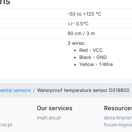
ons
-50 to +125 °C
+/- 0.5°C
90 cm / 3 m
3 wires:
Red - VCC
Black - GND
Yellow - 1-Wire
ental sensors
Waterproof temperature sensor DS18B20
Our services
Resource
mqtt.ats.pl
docs.tinycon
rol.pl
forum.tinyco