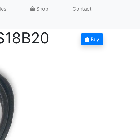
des
Shop
Contact
DS18B20
Buy