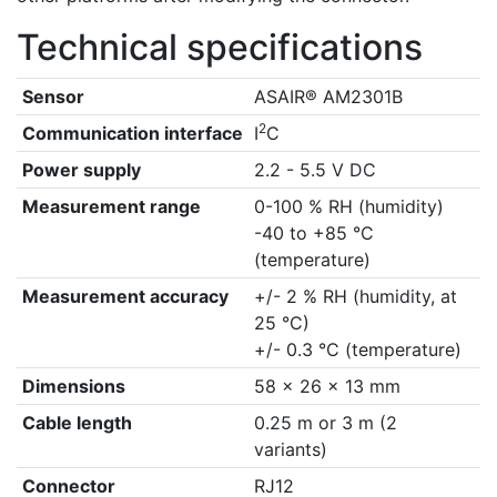
Technical specifications
Sensor
ASAIR® AM2301B
2
Communication interface
I
C
Power supply
2.2 - 5.5 V DC
Measurement range
0-100 % RH (humidity)
-40 to +85 °C
(temperature)
Measurement accuracy
+/- 2 % RH (humidity, at
25 °C)
+/- 0.3 °C (temperature)
Dimensions
58 x 26 x 13 mm
Cable length
0.25 m or 3 m (2
variants)
Connector
RJ12