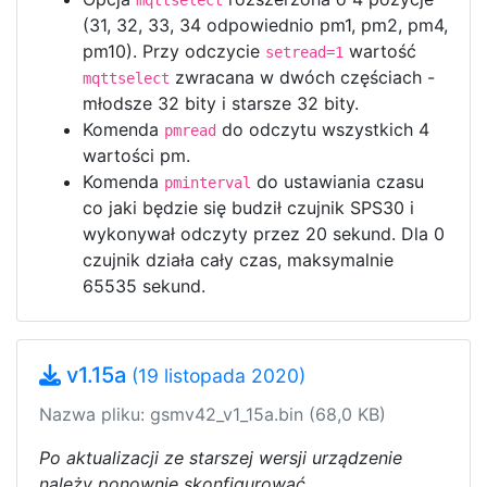
mqttselect
(31, 32, 33, 34 odpowiednio pm1, pm2, pm4,
pm10). Przy odczycie
wartość
setread=1
zwracana w dwóch częściach -
mqttselect
młodsze 32 bity i starsze 32 bity.
Komenda
do odczytu wszystkich 4
pmread
wartości pm.
Komenda
do ustawiania czasu
pminterval
co jaki będzie się budził czujnik SPS30 i
wykonywał odczyty przez 20 sekund. Dla 0
czujnik działa cały czas, maksymalnie
65535 sekund.
v1.15a
(19 listopada 2020)
Nazwa pliku: gsmv42_v1_15a.bin (68,0 KB)
Po aktualizacji ze starszej wersji urządzenie
należy ponownie skonfigurować.