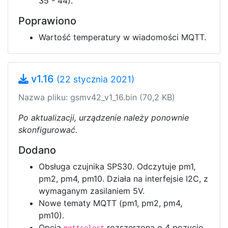
35 - 44).
Poprawiono
Wartość temperatury w wiadomości MQTT.
v1.16
(22 stycznia 2021)
Nazwa pliku: gsmv42_v1_16.bin (70,2 KB)
Po aktualizacji, urządzenie należy ponownie
skonfigurować.
Dodano
Obsługa czujnika SPS30. Odczytuje pm1,
pm2, pm4, pm10. Działa na interfejsie I2C, z
wymaganym zasilaniem 5V.
Nowe tematy MQTT (pm1, pm2, pm4,
pm10).
Opcja
rozszerzona o 4 pozycje