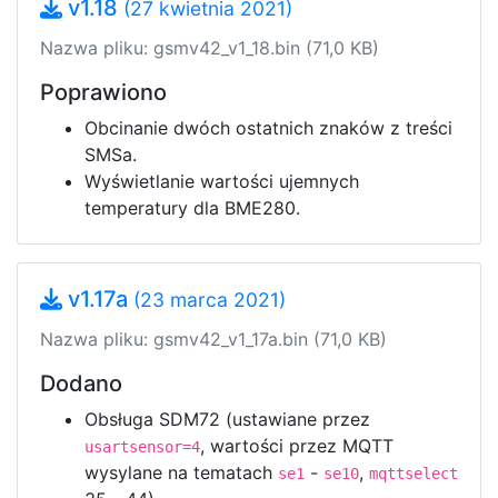
v1.18
(27 kwietnia 2021)
Nazwa pliku: gsmv42_v1_18.bin (71,0 KB)
Poprawiono
Obcinanie dwóch ostatnich znaków z treści
SMSa.
Wyświetlanie wartości ujemnych
temperatury dla BME280.
v1.17a
(23 marca 2021)
Nazwa pliku: gsmv42_v1_17a.bin (71,0 KB)
Dodano
Obsługa SDM72 (ustawiane przez
, wartości przez MQTT
usartsensor=4
wysylane na tematach
-
,
se1
se10
mqttselect