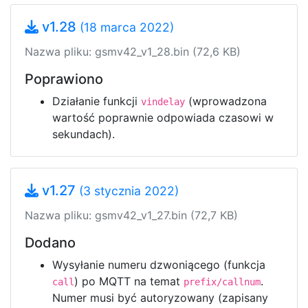
v1.28
(18 marca 2022)
Nazwa pliku: gsmv42_v1_28.bin (72,6 KB)
Poprawiono
Działanie funkcji
(wprowadzona
vindelay
wartość poprawnie odpowiada czasowi w
sekundach).
v1.27
(3 stycznia 2022)
Nazwa pliku: gsmv42_v1_27.bin (72,7 KB)
Dodano
Wysyłanie numeru dzwoniącego (funkcja
) po MQTT na temat
.
call
prefix/callnum
Numer musi być autoryzowany (zapisany