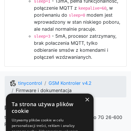
- 13mA, pełna funkcjonalność,
sleep=1
połączenie MQTT z
, w
keepalive=60
porównaniu do
modem jest
sleep=0
wprowadzony w stan niskiego poboru,
ale nadal normalnie pracuje.
- 5mA, procesor zatrzymany,
sleep=3
brak połaczenia MQTT, tylko
odbieranie smsów z komendami i
połączeń wzdzwanianych.
tinycontrol
GSM Kontroler v4.2
Firmware i dokumentacja
×
Ta strona używa plików
Producent
cookie
tinycontrol Marcin Nosek
Mazowieckiego 7G
26-600
Używamy plików cookie w celu
Radom, Polska
personalizacji treści, reklam i analizy