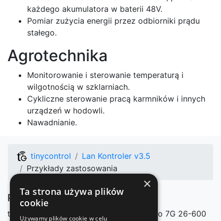
każdego akumulatora w baterii 48V.
Pomiar zużycia energii przez odbiorniki prądu
stałego.
Agrotechnika
Monitorowanie i sterowanie temperaturą i
wilgotnością w szklarniach.
Cykliczne sterowanie pracą karmników i innych
urządzeń w hodowli.
Nawadnianie.
tinycontrol
Lan Kontroler v3.5
Przykłady zastosowania
×
Ta strona używa plików
Producent
cookie
tinycontrol Marcin Nosek
Mazowieckiego 7G
26-600
Używamy plików cookie w celu