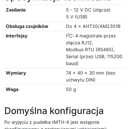
Zasilanie
5 - 12 V DC (złącze)
5 V (USB)
Obsługa czujników
Do 4 × AHT20/AM2301B
2
Interfejsy
I
C: 4 magistrale przez
złącza RJ12,
Modbus RTU (RS485),
Serial (przez USB; 115200
baud)
Wymiary
74 × 40 × 30 mm (bez
uchwytu DIN)
Waga
50 g
Domyślna konfiguracja
Po wyjęciu z pudełka tMTH-4 jest wstępnie