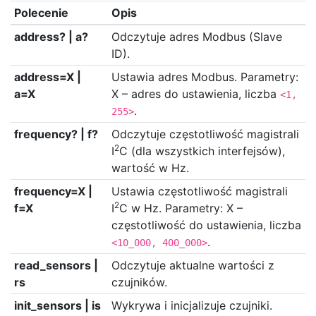
Polecenie
Opis
address? | a?
Odczytuje adres Modbus (Slave
ID).
address=X |
Ustawia adres Modbus. Parametry:
a=X
X – adres do ustawienia, liczba
<1,
.
255>
frequency? | f?
Odczytuje częstotliwość magistrali
2
I
C (dla wszystkich interfejsów),
wartość w Hz.
frequency=X |
Ustawia częstotliwość magistrali
2
f=X
I
C w Hz. Parametry: X –
częstotliwość do ustawienia, liczba
.
<10_000, 400_000>
read_sensors |
Odczytuje aktualne wartości z
rs
czujników.
init_sensors | is
Wykrywa i inicjalizuje czujniki.