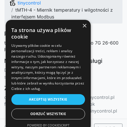
tinycontrol
tMTH-4 - Miernik temperatury i wilgotności z
interfejsem Modbus
×
Ta strona używa plików
Producent
cookie
tinycontrol Marcin Nosek
Mazowieckiego 7G
26-600
Używamy plików cookie w celu
Radom, Polska
personalizacji treści, reklam i analizy
naszego ruchu. Udostępniamy również
Nasze sklepy
Nasze usługi
informacje o tym, jak korzystasz z naszej
witryny, naszym partnerom reklamowym i
Dystrybutorzy
mqtt.ats.pl
analitycznym, którzy mogą łączyć je z
sklep.tinycontrol.pl
innymi informacjami, które im przekazałeś
lub które zebrali w wyniku korzystania przez
Zasoby
Kontakt
Ciebie z ich usług.
docs.tinycontrol.pl
info@tinycontrol.pl
AKCEPTUJ WSZYSTKIE
forum.tinycontrol.pl
Facebook
forum.tinycontrol.pl
ODRZUĆ WSZYSTKIE
POWERED BY COOKIESCRIPT